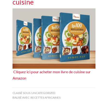
cuisine
Cliquez ici pour acheter mon livre de cuisine sur
Amazon
CLASSÉ SOUS :
UNCATEGORIZED
BALISÉ AVEC :
RECETTES AFRICAINES