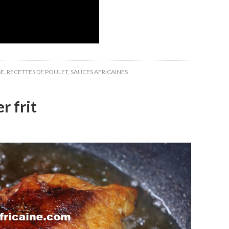
SE
,
RECETTES DE POULET
,
SAUCES AFRICAINES
r frit