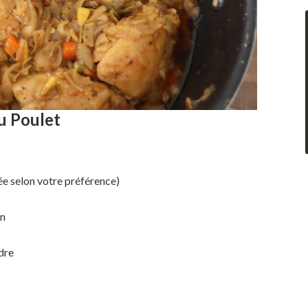
u Poulet
ée selon votre préférence)
on
dre