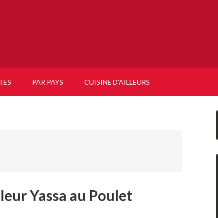
TES
PAR PAYS
CUISINE D’AILLEURS
leur Yassa au Poulet