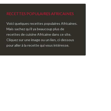
RECETTES POPULAIRES AFRICAINES
Voici quelques recettes populaires Africaines.
Mais sachez qu’il ya beaucoup plus de
recettes de cuisine Africaine dans ce site.
Cliquez sur une image ou un lien, ci-dessous
pour aller à la recette qui vous intéresse.