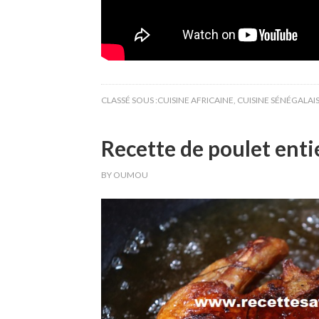
CLASSÉ SOUS :
CUISINE AFRICAINE
,
CUISINE SÉNÉGALAI
Recette de poulet entie
BY
OUMOU