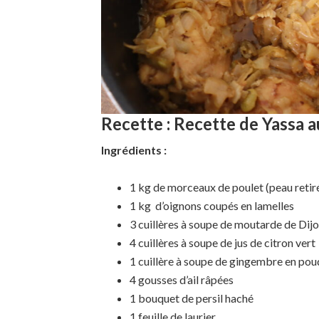
Recette :
Recette de Yassa a
Ingrédients :
1 kg de morceaux de poulet (peau retir
1 kg d’oignons coupés en lamelles
3 cuillères à soupe de moutarde de Dij
4 cuillères à soupe de jus de citron vert
1 cuillère à soupe de gingembre en pou
4 gousses d’ail râpées
1 bouquet de persil haché
1 feuille de laurier