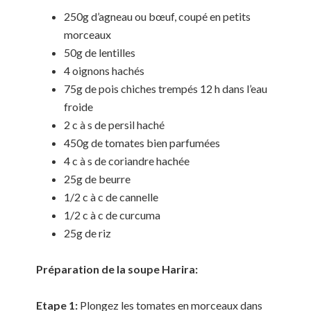
250g d’agneau ou bœuf, coupé en petits
morceaux
50g de lentilles
4 oignons hachés
75g de pois chiches trempés 12 h dans l’eau
froide
2 c à s de persil haché
450g de tomates bien parfumées
4 c à s de coriandre hachée
25g de beurre
1/2 c à c de cannelle
1/2 c à c de curcuma
25g de riz
Préparation de la soupe Harira:
Etape 1:
Plongez les tomates en morceaux dans