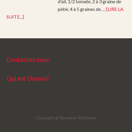
d'ail, 1/2 tomate, 2 à 3 graine de
pèbè, 4 à 5 graines de …
[LIRE LA
SUITE...]
Contactez nous
Qui est Oumou?
Copyright @
Recettes Africaines