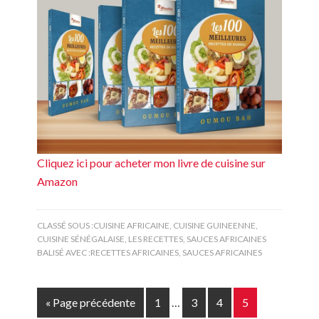
Cliquez ici pour acheter mon livre de cuisine sur
Amazon
CLASSÉ SOUS :
CUISINE AFRICAINE
,
CUISINE GUINEENNE
,
CUISINE SÉNÉGALAISE
,
LES RECETTES
,
SAUCES AFRICAINES
BALISÉ AVEC :
RECETTES AFRICAINES
,
SAUCES AFRICAINES
« Page précédente
1
…
3
4
5