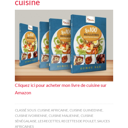
cuisine
Cliquez ici pour acheter mon livre de cuisine sur
Amazon
CLASSÉ SOUS :
CUISINE AFRICAINE
,
CUISINE GUINEENNE
,
CUISINE IVOIRIENNE
,
CUISINE MALIENNE
,
CUISINE
SÉNÉGALAISE
,
LES RECETTES
,
RECETTES DE POULET
,
SAUCES
AFRICAINES