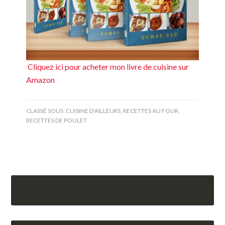
Cliquez ici pour acheter mon livre de cuisine sur
Amazon
CLASSÉ SOUS :
CUISINE D'AILLEURS
,
RECETTES AU FOUR
,
RECETTES DE POULET