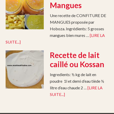
Mangues
Une recette de CONFITURE DE
MANGUES proposée par
Hoboza. Ingrédients: 5 grosses
mangues bien mures …
[LIRE LA
SUITE...]
Recette de lait
caillé ou Kossan
Ingredients: ½ kg de lait en
poudre 1l et demi d’eau tiède ½
litre d’eau chaude 2 …
[LIRE LA
SUITE...]