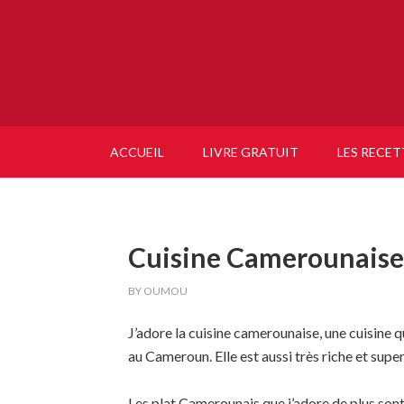
ACCUEIL
LIVRE GRATUIT
LES RECET
Cuisine Camerounaise
BY
OUMOU
J’adore la cuisine camerounaise, une cuisine qu
au Cameroun. Elle est aussi très riche et super
Les plat Camerounais que j’adore de plus sont 