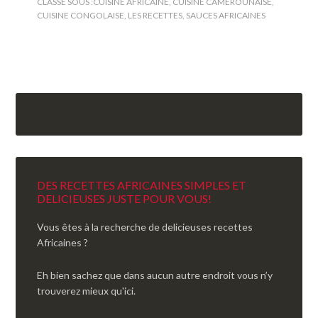
CLASSÉ SOUS :
CUISINE AFRICAINE
,
CUISINE CAMEROUNAISE
,
CUISINE CONGOLAISE
,
LES RECETTES
,
SAUCES AFRICAINES
DES RECETTES AFRICAINES SIMPLES ET
DELICIEUSES JUSTE POUR VOUS!
Vous êtes à la recherche de delicieuses recettes
Africaines ?
Eh bien sachez que dans aucun autre endroit vous n’y
trouverez mieux qu'ici.