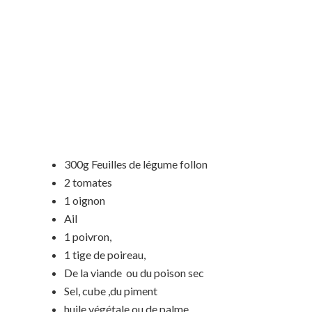
300g Feuilles de légume follon
2 tomates
1 oignon
Ail
1 poivron,
1 tige de poireau,
De la viande ou du poison sec
Sel, cube ,du piment
huile végétale ou de palme