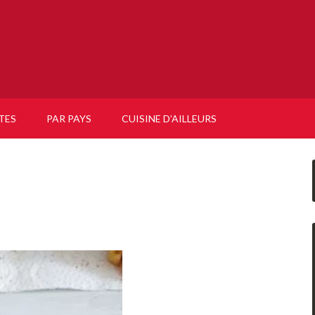
TES
PAR PAYS
CUISINE D’AILLEURS