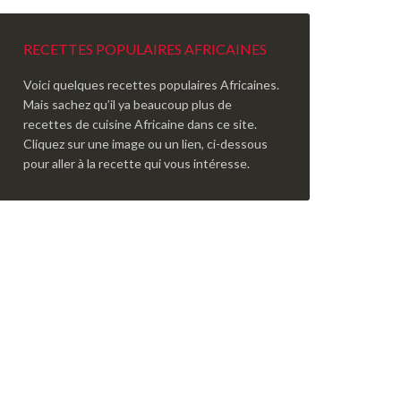
RECETTES POPULAIRES AFRICAINES
Voici quelques recettes populaires Africaines.
Mais sachez qu’il ya beaucoup plus de
recettes de cuisine Africaine dans ce site.
Cliquez sur une image ou un lien, ci-dessous
pour aller à la recette qui vous intéresse.