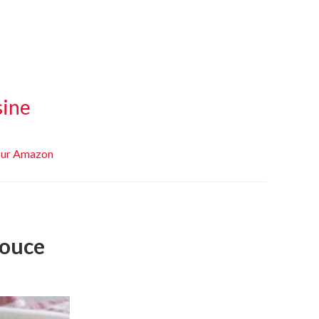
sine
e sur Amazon
douce