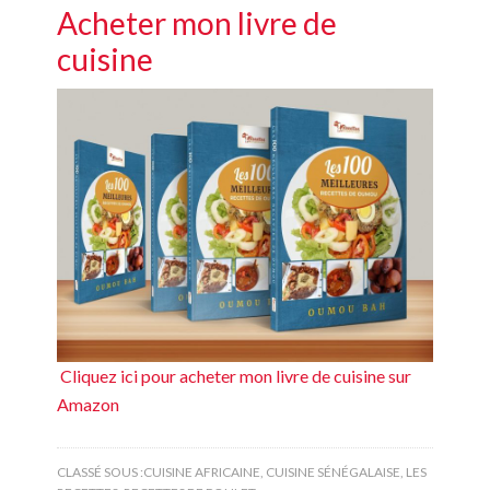
Acheter mon livre de
cuisine
Cliquez ici pour acheter mon livre de cuisine sur
Amazon
CLASSÉ SOUS :
CUISINE AFRICAINE
,
CUISINE SÉNÉGALAISE
,
LES