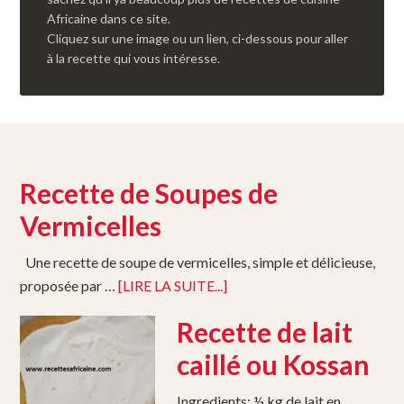
Africaine dans ce site.
Cliquez sur une image ou un lien, ci-dessous pour aller
à la recette qui vous intéresse.
Recette de Soupes de
Vermicelles
Une recette de soupe de vermicelles, simple et délicieuse,
proposée par …
[LIRE LA SUITE...]
Recette de lait
caillé ou Kossan
Ingredients: ½ kg de lait en