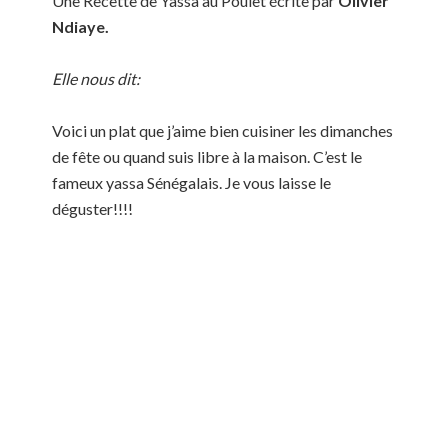
Une Recette de Yassa au Poulet écrite par
Olivier
Ndiaye
.
Elle nous dit:
Voici un plat que j’aime bien cuisiner les dimanches
de fête ou quand suis libre à la maison. C’est le
fameux yassa Sénégalais. Je vous laisse le
déguster!!!!