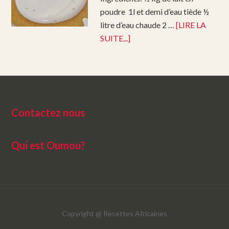
poudre 1l et demi d’eau tiède ½
litre d’eau chaude 2 …
[LIRE LA
SUITE...]
Contactez nous
Qui est Oumou?
Copyright @
Recettes Africaines