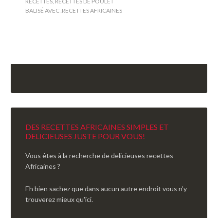
RECETTES
,
RECETTES DE POULET
BALISÉ AVEC :
RECETTES AFRICAINES
DES RECETTES AFRICAINES SIMPLES ET
DELICIEUSES JUSTE POUR VOUS!
Vous êtes à la recherche de delicieuses recettes
Africaines ?
Eh bien sachez que dans aucun autre endroit vous n’y
trouverez mieux qu'ici.