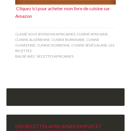
Cliquez ici pour acheter mon livre de cuisine sur
Amazon
CLASSÉ SOUS :
BOISSONS AFRICAINES
,
CUISINE AFRICAINE
,
CUISINE ALGERIENNE
,
CUISINE BURKINABE
,
CUISINE
GUINEENNE
,
CUISINE IVOIRIENNE
,
CUISINE SÉNÉGALAISE
,
LES
RECETTES
BALISÉ AVEC :
RECETTES AFRICAINES
DES RECETTES AFRICAINES SIMPLES ET