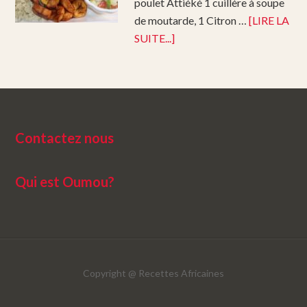
poulet Attiéké 1 cuillère à soupe
de moutarde, 1 Citron …
[LIRE LA
SUITE...]
Contactez nous
Qui est Oumou?
Copyright @
Recettes Africaines