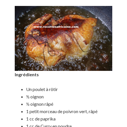
Ingrédients
Un poulet à rôtir
½ oignon
½ oignon râpé
1 petit morceau de poivron vert, râpé
1 cc de paprika
1 cc de Curry en poudre