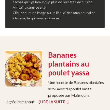
sachez qu’il ya beaucoup plus de recettes de cuisine
Africaine dans ce site.
Cliquez sur une image ou un lien, ci-dessous pour aller
à la recette qui vous intéresse.
Bananes
plantains au
poulet yassa
Une recette de Bananes plantains
servi avec du poulet yassa
proposée par Maimouna.
Ingrédients (pour …
[LIRE LA SUITE...]