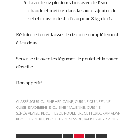
Laver le riz plusieurs fois avec de l’eau
chaude et mettre dans la sauce, ajouter du
sel et couvrir de 4 l d’eau pour 3 kg de riz.
Réduire le feu et laisser le riz cuire complètement
à feu doux.
Servir le riz avec les légumes, le poulet et la sauce
d’oseille.
Bon appetit!
CLASSÉ SOUS :
CUISINE AFRICAINE
,
CUISINE GUINEENNE
,
CUISINE IVOIRIENNE
,
CUISINE MALIENNE
,
CUISINE
SÉNÉGALAISE
,
RECETTES DE POULET
,
RECETTES DE RAMADAN
,
RECETTES DE RIZ
,
RECETTES DE VIANDE
,
SAUCES AFRICAINES