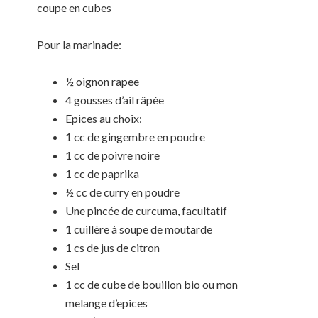
coupe en cubes
Pour la marinade:
½ oignon rapee
4 gousses d’ail râpée
Epices au choix:
1 cc de gingembre en poudre
1 cc de poivre noire
1 cc de paprika
½ cc de curry en poudre
Une pincée de curcuma, facultatif
1 cuillère à soupe de moutarde
1 cs de jus de citron
Sel
1 cc de cube de bouillon bio ou mon
melange d’epices