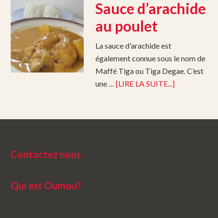
Sauce d’arachide
au poulet
La sauce d'arachide est
également connue sous le nom de
Maffé Tiga ou Tiga Degae. C’est
une …
[LIRE LA SUITE...]
Contactez nous
Qui est Oumou?