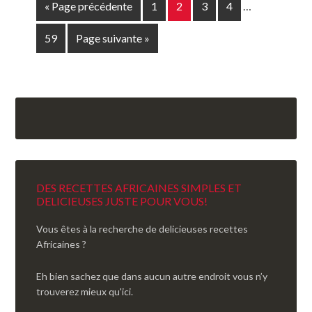
« Page précédente
1
2
3
4
…
59
Page suivante »
DES RECETTES AFRICAINES SIMPLES ET
DELICIEUSES JUSTE POUR VOUS!
Vous êtes à la recherche de delicieuses recettes
Africaines ?
Eh bien sachez que dans aucun autre endroit vous n’y
trouverez mieux qu'ici.