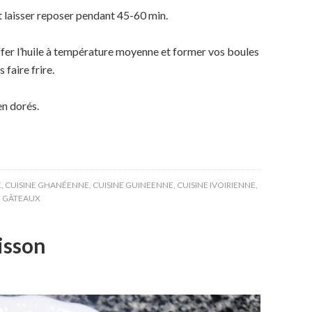
t laisser reposer pendant 45-60 min.
ffer l’huile à température moyenne et former vos boules
 faire frire.
en dorés.
E
,
CUISINE GHANÉENNE
,
CUISINE GUINEENNE
,
CUISINE IVOIRIENNE
,
E GÂTEAUX
oisson