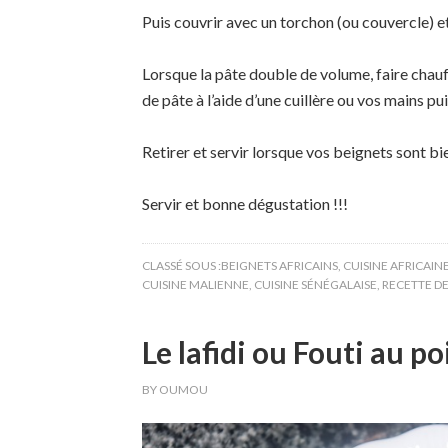
Puis couvrir avec un torchon (ou couvercle) e
Lorsque la pâte double de volume, faire chau
de pâte à l’aide d’une cuillère ou vos mains puis
Retirer et servir lorsque vos beignets sont bi
Servir et bonne dégustation !!!
CLASSÉ SOUS :
BEIGNETS AFRICAINS
,
CUISINE AFRICAIN
CUISINE MALIENNE
,
CUISINE SÉNÉGALAISE
,
RECETTE D
Le lafidi ou Fouti au p
BY
OUMOU