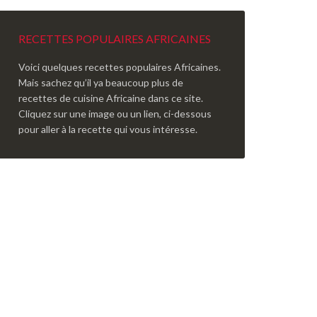
RECETTES POPULAIRES AFRICAINES
Voici quelques recettes populaires Africaines.
Mais sachez qu’il ya beaucoup plus de
recettes de cuisine Africaine dans ce site.
Cliquez sur une image ou un lien, ci-dessous
pour aller à la recette qui vous intéresse.