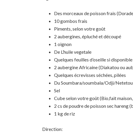
Des morceaux de poisson frais (Dorade
10 gombos frais
Piments, selon votre goût
2 aubergines, épluché et découpé
1 oignon
De L’huile vegetale
Quelques feuilles d’oseille si disponible
2 aubergine Africaine (Diakatou ou aub
Quelques écrevisses séchées, pilées
Du Soumbara/soumbala/Odji/Netetou
Sel
Cube selon votre goût (Bio,fait maison,
2 cs de poudre de poisson sec hareng (
1 kg de riz
Direction: