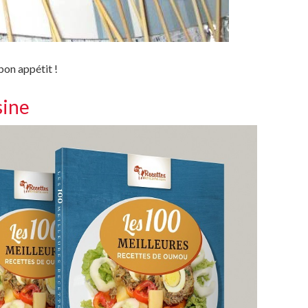
bon appétit !
sine