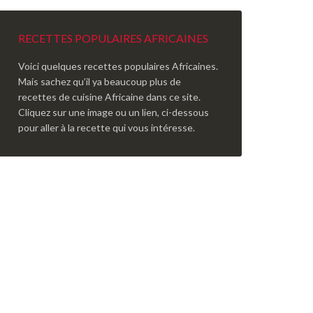
RECETTES POPULAIRES AFRICAINES
Voici quelques recettes populaires Africaines.
Mais sachez qu’il ya beaucoup plus de
recettes de cuisine Africaine dans ce site.
Cliquez sur une image ou un lien, ci-dessous
pour aller à la recette qui vous intéresse.