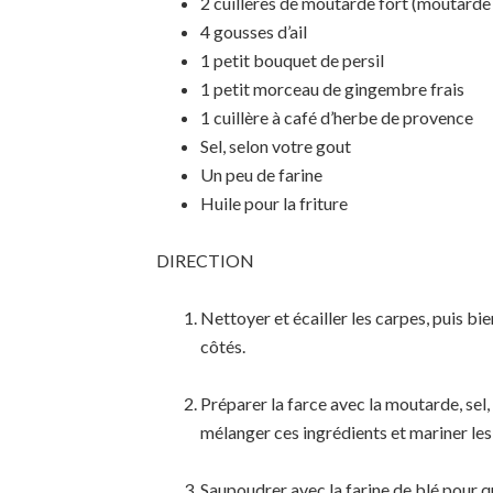
2 cuillères de moutarde fort (moutarde 
4 gousses d’ail
1 petit bouquet de persil
1 petit morceau de gingembre frais
1 cuillère à café d’herbe de provence
Sel, selon votre gout
Un peu de farine
Huile pour la friture
DIRECTION
Nettoyer et écailler les carpes, puis bien
côtés.
Préparer la farce avec la moutarde, sel,
mélanger ces ingrédients et mariner les
Saupoudrer avec la farine de blé pour q