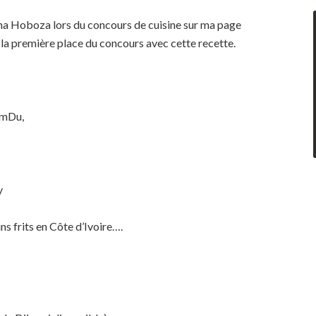
na Hoboza lors du concours de cuisine sur ma page
la première place du concours avec cette recette.
DmDu,
y
s frits en Côte d’Ivoire….