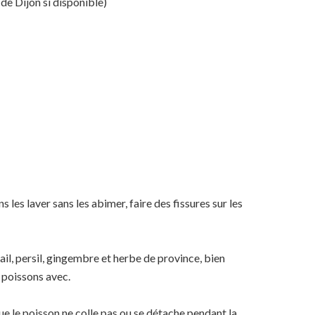
de Dijon si disponible)
s les laver sans les abimer, faire des fissures sur les
 ail, persil, gingembre et herbe de province, bien
 poissons avec.
ue le poisson ne colle pas ou se détache pendant la