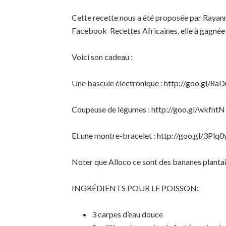
Cette recette nous a été proposée par Rayan
Facebook Recettes Africaines, elle à gagnée 
Voici son cadeau :
Une bascule électronique : http://goo.gl/8a
Coupeuse de légumes : http://goo.gl/wkfntN
Et une montre-bracelet : http://goo.gl/3Plq0
Noter que Alloco ce sont des bananes plantain
INGRÉDIENTS POUR LE POISSON:
3 carpes d’eau douce