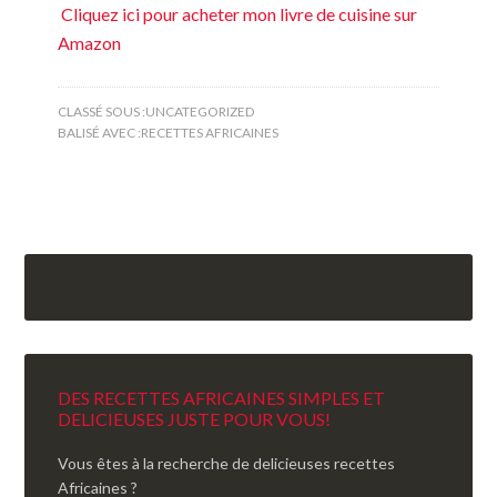
Cliquez ici pour acheter mon livre de cuisine sur
Amazon
CLASSÉ SOUS :
UNCATEGORIZED
BALISÉ AVEC :
RECETTES AFRICAINES
DES RECETTES AFRICAINES SIMPLES ET
DELICIEUSES JUSTE POUR VOUS!
Vous êtes à la recherche de delicieuses recettes
Africaines ?