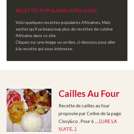
RECETTES POPULAIRES AFRICAINES
Voici quelques recettes populaires Africaines. Mais
sachez qu’il ya beaucoup plus de recettes de cuisine
Africaine dans ce site.
Cliquez sur une image ou un lien, ci-dessous pour aller
à la recette qui vous intéresse.
Cailles Au Four
Recette de cailles au four
proposée par Celine de la page
Cissy&co . Pour 6 …
[LIRE LA
SUITE...]