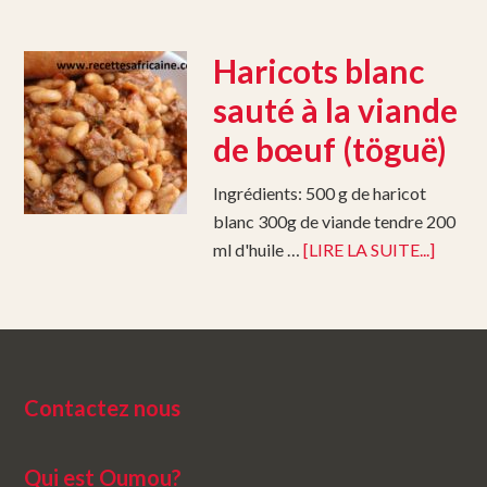
Haricots blanc
sauté à la viande
de bœuf (töguë)
Ingrédients: 500 g de haricot
blanc 300g de viande tendre 200
ml d'huile …
[LIRE LA SUITE...]
Contactez nous
Qui est Oumou?