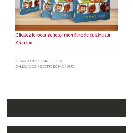
Cliquez ici pour acheter mon livre de cuisine sur
Amazon
CLASSÉ SOUS :
LES RECETTES
BALISÉ AVEC :
RECETTE DE MANGUE