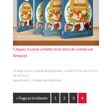
Cliquez ici pour acheter mon livre de cuisine sur
Amazon
CLASSÉ SOUS :
CUISINE ALGERIENNE
,
LES RECETTES
,
RECETTES
DE POULET
BALISÉ AVEC :
CUISINE ALGERIENNE
« Page précédente
1
2
3
4