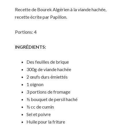
Recette de Bourek Algérien à la viande hachée,
recette écrite par Papillon.
Portions: 4
INGRÉDIENTS:
Des feuilles de brique
300g de viande hachée
2 œufs durs émiettés
1 oignon
3 portions de fromage
½ bouquet de persil haché
½ cc de cumin
Sel et poivre
Huile pour la friture