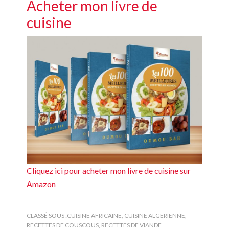
Acheter mon livre de
cuisine
Cliquez ici pour acheter mon livre de cuisine sur
Amazon
CLASSÉ SOUS :
CUISINE AFRICAINE
,
CUISINE ALGERIENNE
,
RECETTES DE COUSCOUS
,
RECETTES DE VIANDE