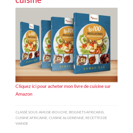
Cliquez ici pour acheter mon livre de cuisine sur
Amazon
CLASSÉ SOUS :
AMUSE-BOUCHE
,
BEIGNETS AFRICAINS
,
CUISINE AFRICAINE
,
CUISINE ALGERIENNE
,
RECETTES DE
VIANDE