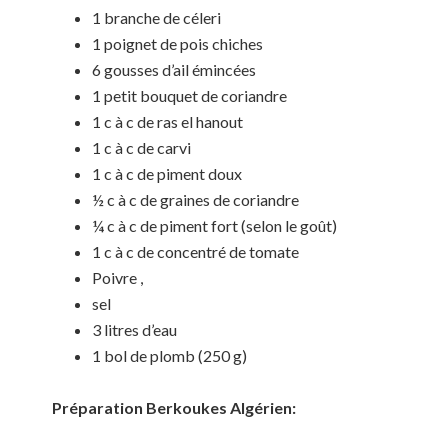
1 branche de céleri
1 poignet de pois chiches
6 gousses d’ail émincées
1 petit bouquet de coriandre
1 c à c de ras el hanout
1 c à c de carvi
1 c à c de piment doux
½ c à c de graines de coriandre
¼ c à c de piment fort (selon le goût)
1 c à c de concentré de tomate
Poivre ,
sel
3 litres d’eau
1 bol de plomb (250 g)
Préparation Berkoukes Algérien: