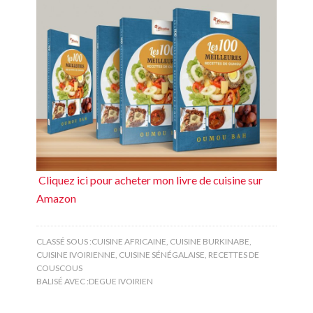
Cliquez ici pour acheter mon livre de cuisine sur
Amazon
CLASSÉ SOUS :
CUISINE AFRICAINE
,
CUISINE BURKINABE
,
CUISINE IVOIRIENNE
,
CUISINE SÉNÉGALAISE
,
RECETTES DE
COUSCOUS
BALISÉ AVEC :
DEGUE IVOIRIEN