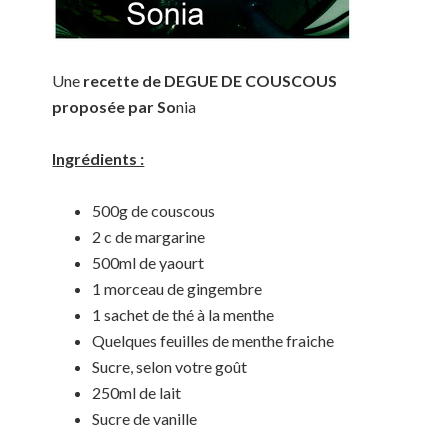
Une
recette de DEGUE DE COUSCOUS
proposée par So
nia
Ingrédients :
500g de couscous
2 c de margarine
500ml de yaourt
1 morceau de gingembre
1 sachet de thé à la menthe
Quelques feuilles de menthe fraiche
Sucre, selon votre goût
250ml de lait
Sucre de vanille