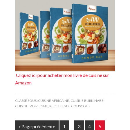
Cliquez ici pour acheter mon livre de cuisine sur
Amazon
CLASSÉ SOUS :
CUISINE AFRICAINE
,
CUISINE BURKINABE
,
CUISINE IVOIRIENNE
,
RECETTES DE COUSCOUS
« Page précédente
1
…
3
4
5