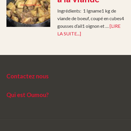
Ingrédients: 1 Igname1 kg de
viande de boeuf, coupé en cubes4
gousses d’ail1 oignon et …
[LIRE
LA SUITE...]
Contactez nous
Qui est Oumou?