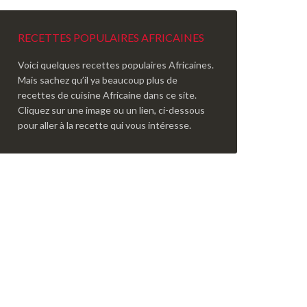
RECETTES POPULAIRES AFRICAINES
Voici quelques recettes populaires Africaines.
Mais sachez qu’il ya beaucoup plus de
recettes de cuisine Africaine dans ce site.
Cliquez sur une image ou un lien, ci-dessous
pour aller à la recette qui vous intéresse.