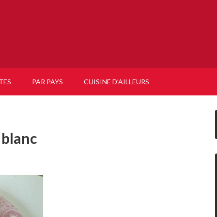
TES
PAR PAYS
CUISINE D’AILLEURS
 blanc