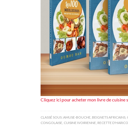
Cliquez ici pour acheter mon livre de cuisin
CLASSÉ SOUS :
AMUSE-BOUCHE
,
BEIGNETS AFRICAINS
,
CONGOLAISE
,
CUISINE IVOIRIENNE
,
RECETTE D'HARICO