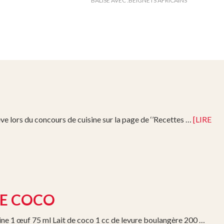
BALISÉ AVEC :
BEIGNETS AFRICAINS
e lors du concours de cuisine sur la page de ‘’Recettes …
[LIRE
DE COCO
rine 1 œuf 75 ml Lait de coco 1 cc de levure boulangère 200 …