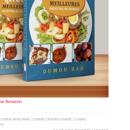
e sur Amazon
CUISINE AFRICAINE
,
CUISINE CAMEROUNAISE
,
CUISINE
TS