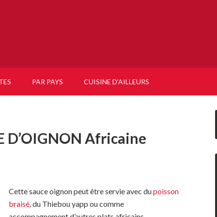
TES
PAR PAYS
CUISINE D’AILLEURS
 D’OIGNON Africaine
Cette sauce oignon peut être servie avec du
poisson
braisé
, du Thiebou yapp ou comme
accompagnement d’autres plats africains.