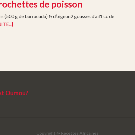
rochettes de poisson
ais (500 g de barracuda) ½ d’oignon2 gousses d’ail1 cc de
ITE...]
est Oumou?
Copyright @
Recettes Africaines