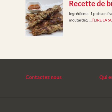
Recette de b
Ingrédients: 1 poisson fr
moutarde1 …
[LIRE LA SU
Contactez nous
Qui 