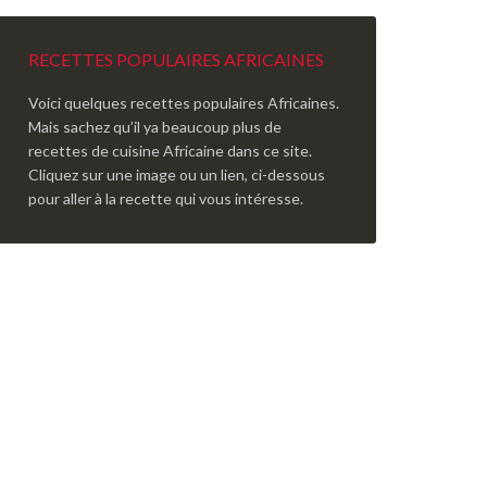
RECETTES POPULAIRES AFRICAINES
Voici quelques recettes populaires Africaines.
Mais sachez qu’il ya beaucoup plus de
recettes de cuisine Africaine dans ce site.
Cliquez sur une image ou un lien, ci-dessous
pour aller à la recette qui vous intéresse.