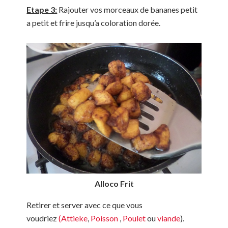
Etape 3:
Rajouter vos morceaux de bananes petit
a petit et frire jusqu’a coloration dorée.
Alloco Frit
Retirer et server avec ce que vous
voudriez
(Attieke
,
Poisson
,
Poulet
ou
viande
).