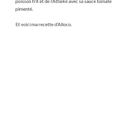
poisson frit et de l’Attieké avec sa sauce tomate
pimenté.
Et voici ma recette d’Alloco.