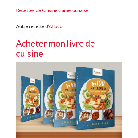
Recettes de Cuisine Camerounaise
Autre recette
d’Alloco
Acheter mon livre de
cuisine