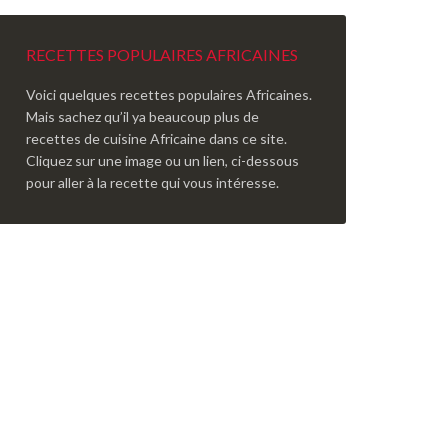
RECETTES POPULAIRES AFRICAINES
Voici quelques recettes populaires Africaines.
Mais sachez qu’il ya beaucoup plus de
recettes de cuisine Africaine dans ce site.
Cliquez sur une image ou un lien, ci-dessous
pour aller à la recette qui vous intéresse.