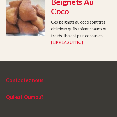
Beignets Au
Coco
Ces beignets au coco sont très
délicieux qu’ils soient chauds ou
froids. Ils sont plus connus en …
[LIRE LA SUITE...]
Contactez nous
Qui est Oumou?