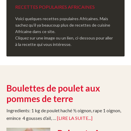
RECETTES POPULAIRES AFRICAINES
Voici quelques recettes populaires Africaines. Mais
sachez qu’il ya beaucoup plus de recettes de cuisine
Africaine dans ce site.
Cliquez sur une image ou un lien, ci-dessous pour aller
à la recette qui vous intéresse.
Boulettes de poulet aux
pommes de terre
Ingredients: 1 kg de poulet haché ½ oignon, rape 1 oignon,
emince 4 gousses d’ail, …
[LIRE LA SUITE...]