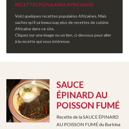
RECETTES POPULAIRES AFRICAINES
Voici quelques recettes populaires Africaines. Mais
sachez qu’il ya beaucoup plus de recettes de cuisine
Africaine dans ce site.
Cliquez sur une image ou un lien, ci-dessous pour aller
à la recette qui vous intéresse.
SAUCE
ÉPINARD AU
POISSON FUMÉ
Recette de la SAUCE ÉPINARD
AU POISSON FUMÉ du Burkina