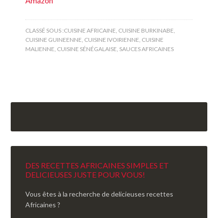
Amazon
CLASSÉ SOUS :
CUISINE AFRICAINE
,
CUISINE BURKINABE
,
CUISINE GUINEENNE
,
CUISINE IVOIRIENNE
,
CUISINE
MALIENNE
,
CUISINE SÉNÉGALAISE
,
SAUCES AFRICAINES
DES RECETTES AFRICAINES SIMPLES ET
DELICIEUSES JUSTE POUR VOUS!
Vous êtes à la recherche de delicieuses recettes
Africaines ?