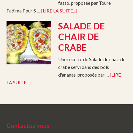
fasso, proposée par Toure
Fadima Pour 5 …
[LIRE LA SUITE...]
SALADE DE
CHAIR DE
CRABE
Une recette de Salade de chair de
crabe servi dans des bols
d'ananas proposée par …
[LIRE
LA SUITE...]
Contactez nous