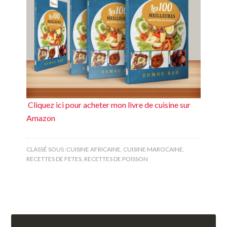
Cliquez ici pour acheter mon livre de cuisine sur
Amazon
CLASSÉ SOUS :
CUISINE AFRICAINE
,
CUISINE MAROCAINE
,
RECETTES DE FETES
,
RECETTES DE POISSON