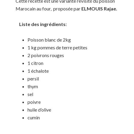
Cette recette est une variante revisité du poisson
Marocain au four, proposée par
ELMOUIS Rajae
.
Liste des ingrédients:
Poisson blanc de 2kg
1 kg pommes de terre petites
2 poivrons rouges
1 citron
1 échalote
persil
thym
sel
poivre
huile d’olive
cumin