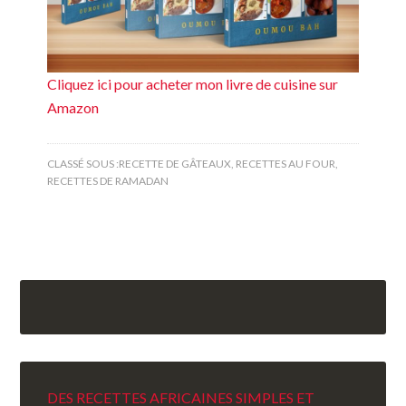
Cliquez ici pour acheter mon livre de cuisine sur
Amazon
CLASSÉ SOUS :
RECETTE DE GÂTEAUX
,
RECETTES AU FOUR
,
RECETTES DE RAMADAN
DES RECETTES AFRICAINES SIMPLES ET