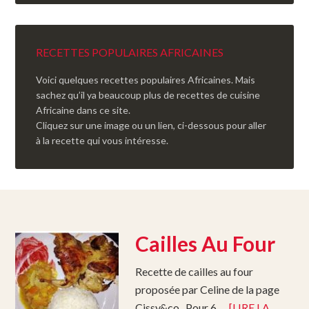
RECETTES POPULAIRES AFRICAINES
Voici quelques recettes populaires Africaines. Mais
sachez qu’il ya beaucoup plus de recettes de cuisine
Africaine dans ce site.
Cliquez sur une image ou un lien, ci-dessous pour aller
à la recette qui vous intéresse.
Cailles Au Four
Recette de cailles au four
proposée par Celine de la page
Cissy&co . Pour 6 …
[LIRE LA