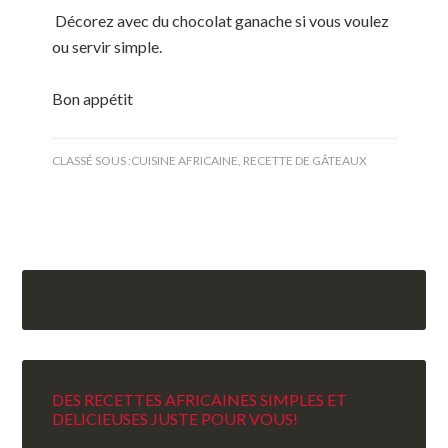
Décorez avec du chocolat ganache si vous voulez
ou servir simple.
Bon appétit
CLASSÉ SOUS :
CUISINE AFRICAINE
,
RECETTE DE GÂTEAUX
DES RECETTES AFRICAINES SIMPLES ET
DELICIEUSES JUSTE POUR VOUS!