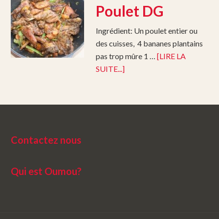
Poulet DG
Ingrédient: Un poulet entier ou
des cuisses, 4 bananes plantains
pas trop mûre 1 …
[LIRE LA
SUITE...]
Contactez nous
Qui est Oumou?