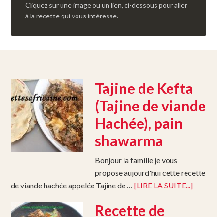
Cliquez sur une image ou un lien, ci-dessous pour aller
à la recette qui vous intéresse.
Tajine de Kefta
(Tajine de viande
Hachée), pain
shawarma
Bonjour la famille je vous
propose aujourd'hui cette recette
de viande hachée appelée Tajine de …
[LIRE LA SUITE...]
Recette de