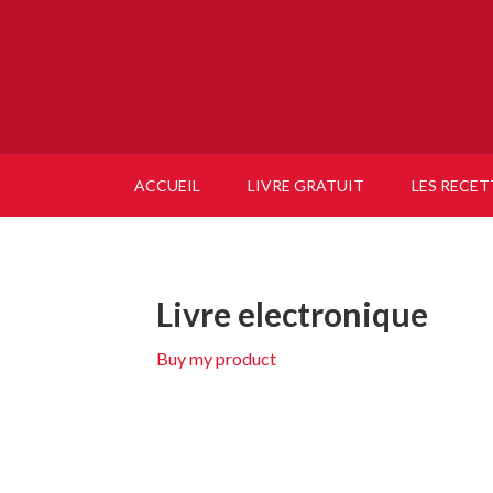
ACCUEIL
LIVRE GRATUIT
LES RECET
Livre electronique
Buy my product