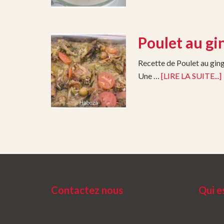
Poulet au g
Recette de Poulet au gi
Une …
[LIRE LA SUITE...]
Contactez nous
Qui 