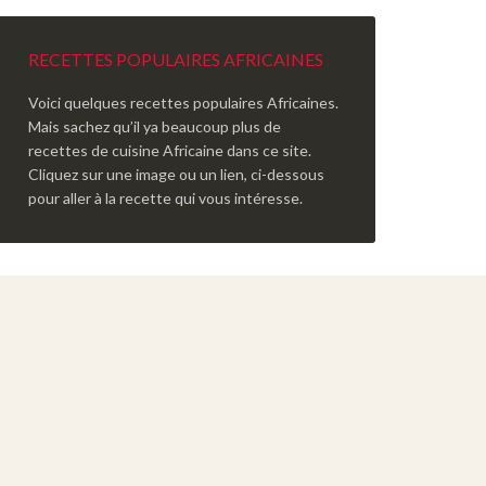
RECETTES POPULAIRES AFRICAINES
Voici quelques recettes populaires Africaines.
Mais sachez qu’il ya beaucoup plus de
recettes de cuisine Africaine dans ce site.
Cliquez sur une image ou un lien, ci-dessous
pour aller à la recette qui vous intéresse.